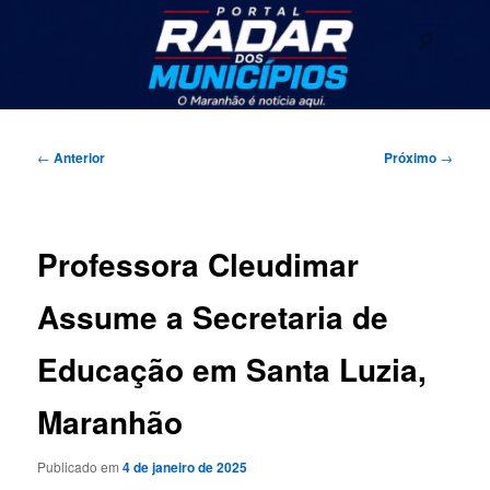
Pular
Seu portal de noticias
para
Pesqu
o
conteúdo
Radar dos Municípios
principal
Menu
principal
Navegação
←
Anterior
Próximo
→
de
posts
Professora Cleudimar
Assume a Secretaria de
Educação em Santa Luzia,
Maranhão
Publicado em
4 de janeiro de 2025