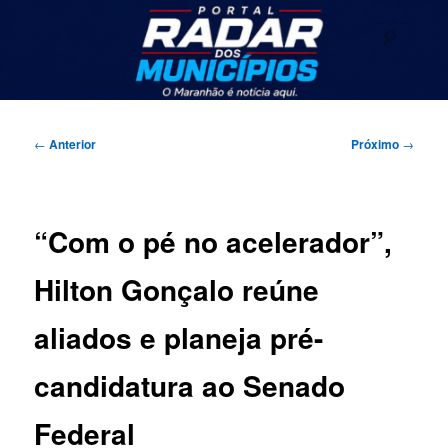
Pular
Seu portal de noticias
para
Pesqu
o
conteúdo
Radar dos Municípios
principal
Menu
principal
Navegação
←
Anterior
Próximo
→
de
posts
“Com o pé no acelerador”,
Hilton Gonçalo reúne
aliados e planeja pré-
candidatura ao Senado
Federal