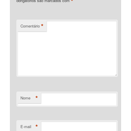
*
obrigatórios são marcados com
*
Comentário
*
Nome
*
E-mail