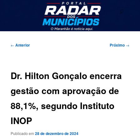
Pular
Seu portal de noticias
para
Pesqu
o
conteúdo
Radar dos Municípios
principal
Menu
principal
Navegação
←
Anterior
Próximo
→
de
posts
Dr. Hilton Gonçalo encerra
gestão com aprovação de
88,1%, segundo Instituto
INOP
Publicado em
28 de dezembro de 2024