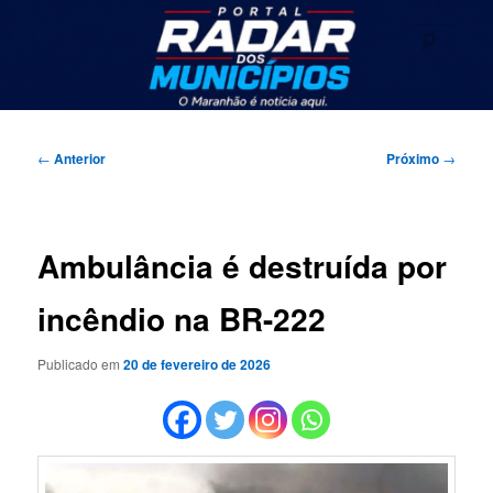
Pular
Seu portal de noticias
para
Pesqu
o
conteúdo
Radar dos Municípios
principal
Menu
principal
Navegação
←
Anterior
Próximo
→
de
posts
Ambulância é destruída por
incêndio na BR-222
Publicado em
20 de fevereiro de 2026