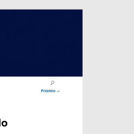
Pesquisar
Próximo
→
do