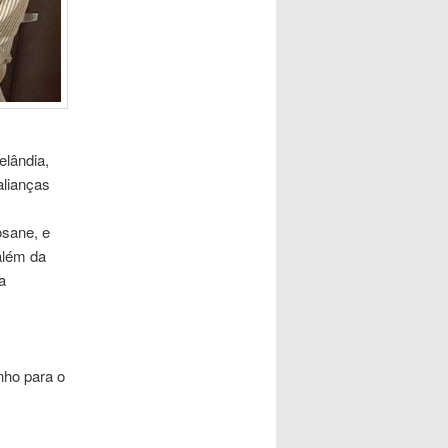
elândia,
alianças
osane, e
além da
a
nho para o