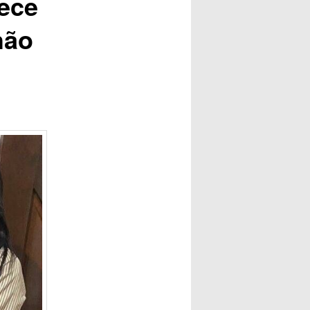
lece
hão