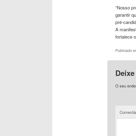
“Nosso pro
garantir q
pré-candid
A manifest
fortalece 
Publicado 
Deixe
O seu ender
Comentár