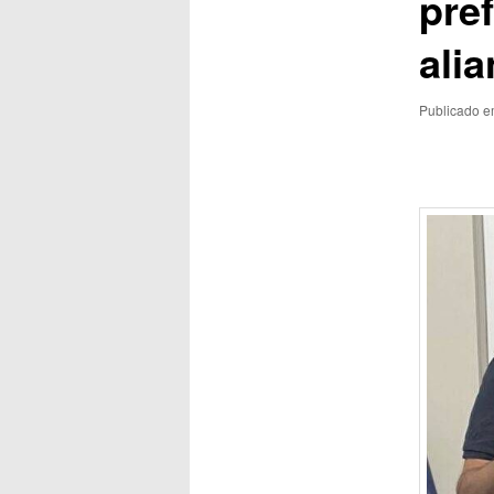
pref
ali
Publicado 