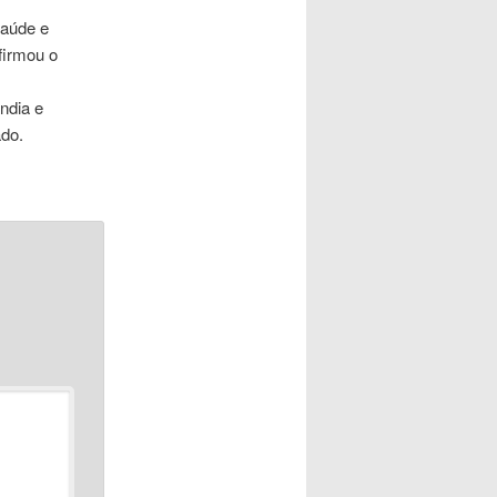
saúde e
firmou o
ndia e
ado.
*