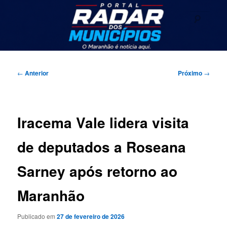
Pular
Seu portal de noticias
para
Pesqu
o
conteúdo
Radar dos Municípios
principal
Menu
principal
Navegação
←
Anterior
Próximo
→
de
posts
Iracema Vale lidera visita
de deputados a Roseana
Sarney após retorno ao
Maranhão
Publicado em
27 de fevereiro de 2026