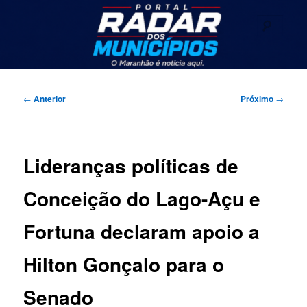
Pular
Seu portal de noticias
para
Pesqu
o
conteúdo
Radar dos Municípios
principal
Menu
principal
Navegação
←
Anterior
Próximo
→
de
posts
Lideranças políticas de
Conceição do Lago-Açu e
Fortuna declaram apoio a
Hilton Gonçalo para o
Senado