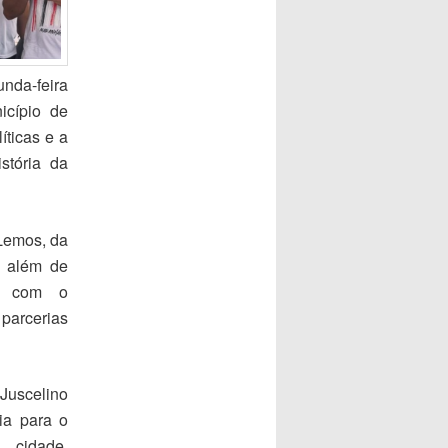
nda-feira
icípio de
íticas e a
stória da
 Lemos, da
, além de
so com o
parcerias
Juscelino
ia para o
de.