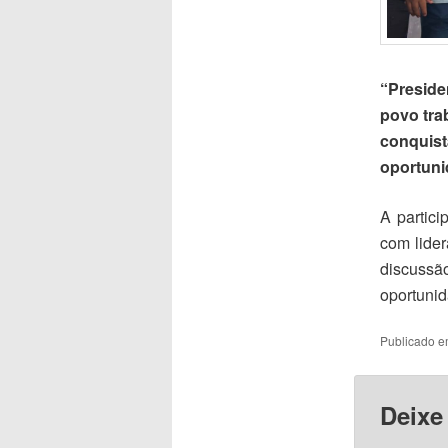
“Preside
povo tra
conquis
oportuni
A partici
com lide
discussã
oportunid
Publicado 
Deixe