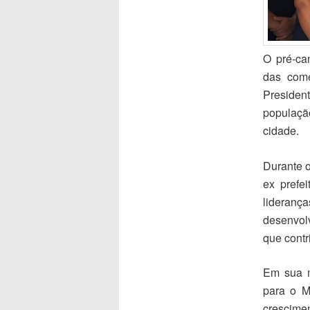
O pré-ca
das come
President
populaçã
cidade.
Durante o
ex prefe
lideran
desenvol
que contr
Em sua m
para o M
cr