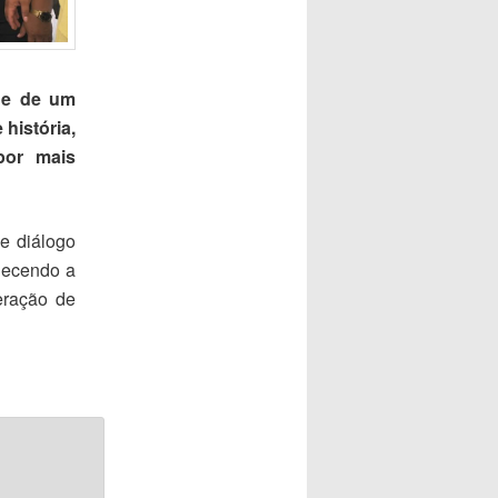
l e de um
história,
por mais
de diálogo
lecendo a
eração de