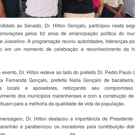
ndidato ao Senado, Dr. Hilton Gonçalo, participou nesta segu
morações pelos 62 anos de emancipação política do mun
e Juscelino. A programação reuniu autoridades, lideranças pol
o em um momento de celebração e reconhecimento da hi
 evento, Dr. Hilton esteve ao lado do prefeito Dr. Pedro Paulo
ita Fernanda Gonçalo, prefeita Naila Gonçalo de bacabeira
ças locais e apoiadores, reforçando seu compromis
vimento dos municípios maranhenses e com a construção de 
ibuam para a melhoria da qualidade de vida da população.
ensagem, Dr. Hilton destacou a importância de Presidente 
aranhão e parabenizou os moradores pela contribuição diár
escimento da cida