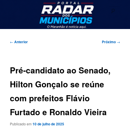
Pular
Seu portal de noticias
para
Pesqu
o
conteúdo
Radar dos Municípios
principal
Menu
principal
Navegação
←
Anterior
Próximo
→
de
posts
Pré-candidato ao Senado,
Hilton Gonçalo se reúne
com prefeitos Flávio
Furtado e Ronaldo Vieira
Publicado em
10 de julho de 2025