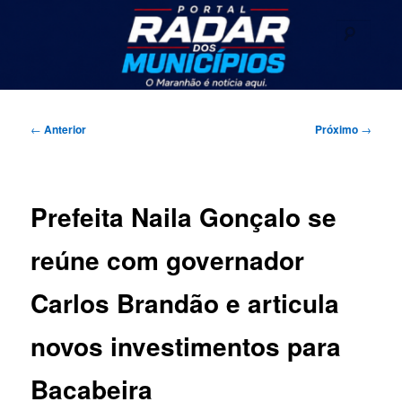
Pular
Seu portal de noticias
para
Pesqu
o
conteúdo
Radar dos Municípios
principal
Menu
principal
Navegação
←
Anterior
Próximo
→
de
posts
Prefeita Naila Gonçalo se
reúne com governador
Carlos Brandão e articula
novos investimentos para
Bacabeira