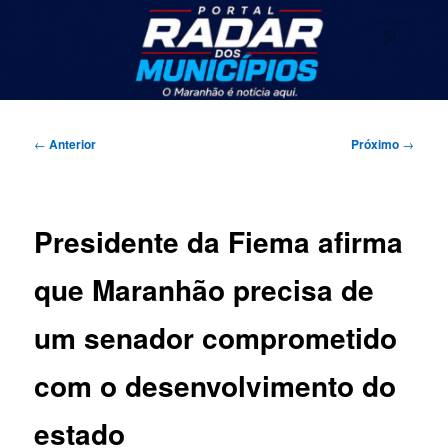
Pular
Seu portal de noticias
para
Pesqu
o
conteúdo
Radar dos Municípios
principal
Menu
principal
Navegação
←
Anterior
Próximo
→
de
posts
Presidente da Fiema afirma
que Maranhão precisa de
um senador comprometido
com o desenvolvimento do
estado