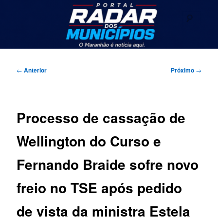
Pular
Seu portal de noticias
para
Pesqu
o
conteúdo
Radar dos Municípios
principal
Menu
principal
Navegação
←
Anterior
Próximo
→
de
posts
Processo de cassação de
Wellington do Curso e
Fernando Braide sofre novo
freio no TSE após pedido
de vista da ministra Estela