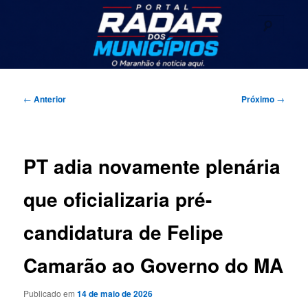
Pular
Seu portal de noticias
para
Pesqu
o
conteúdo
Radar dos Municípios
principal
Menu
principal
Navegação
←
Anterior
Próximo
→
de
posts
PT adia novamente plenária
que oficializaria pré-
candidatura de Felipe
Camarão ao Governo do MA
Publicado em
14 de maio de 2026