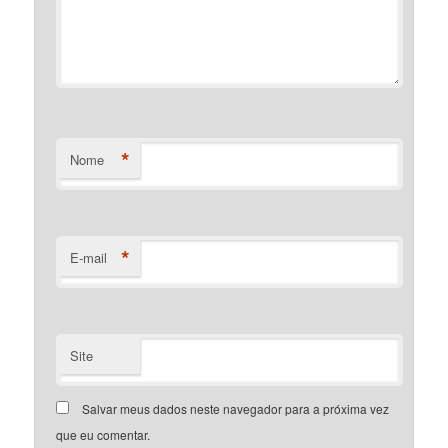
*
Nome
*
E-mail
Site
Salvar meus dados neste navegador para a próxima vez
que eu comentar.